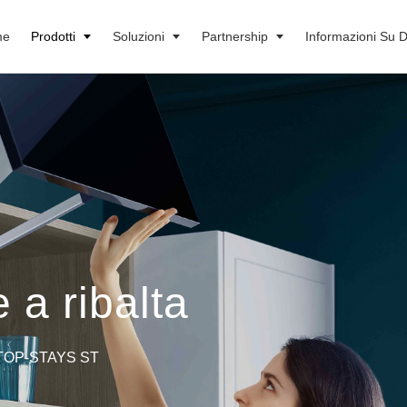
me
Prodotti
Soluzioni
Partnership
Informazioni Su 
 a ribalta
OP-STAYS ST