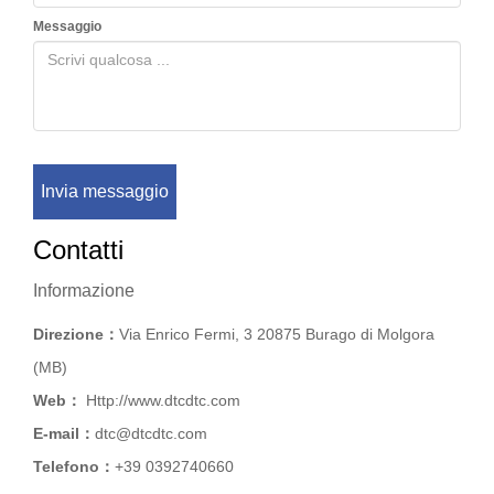
Messaggio
Invia messaggio
Contatti
Informazione
Direzione：
Via Enrico Fermi, 3 20875 Burago di Molgora
(MB)
Web：
Http://www.dtcdtc.com
E-mail：
dtc@dtcdtc.com
Telefono：
+39 0392740660